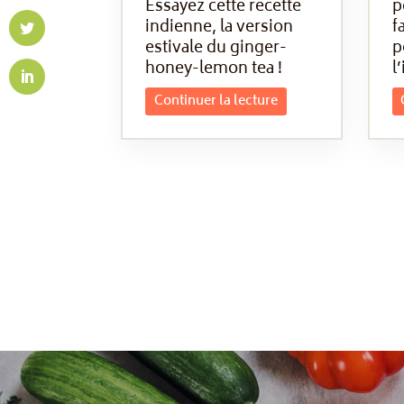
Essayez cette recette
p
indienne, la version
f
estivale du ginger-
p
honey-lemon tea !
l’
Continuer la lecture