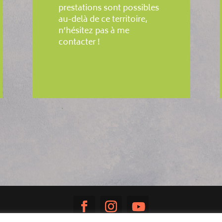
prestations sont possibles
au-delà de ce territoire,
n’hésitez pas à me
contacter !