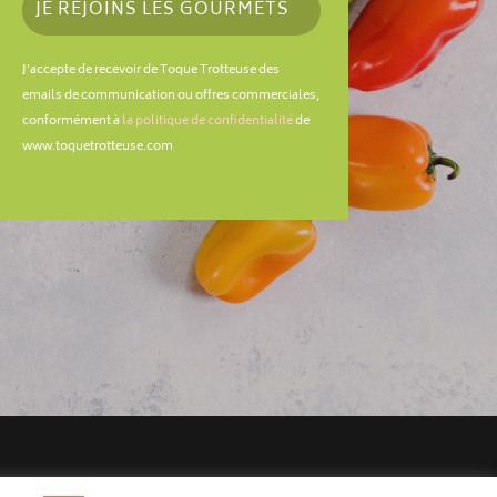
JE REJOINS LES GOURMETS
J'accepte de recevoir de Toque Trotteuse des
emails de communication ou offres commerciales,
conformément à
la politique de confidentialité
de
www.toquetrotteuse.com