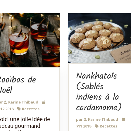
Nankhataïs
Rooïbos de
(Sablés
oël
indiens à la
ar
Karine Thibaud
cardamome)
12 2018
Recettes
oici une jolie idée de
par
Karine Thibaud
adeau gourmand
711 2018
Recettes