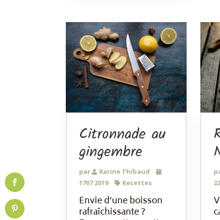
Citronnade au
gingembre
N
par
Karine Thibaud
p
1707 2019
Recettes
22
Envie d’une boisson
V
rafraîchissante ?
c