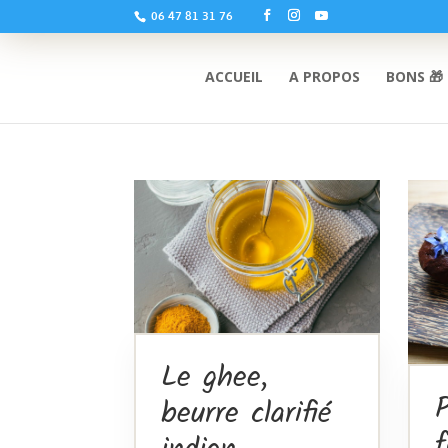
06 47 81 31 76
ACCUEIL
A PROPOS
BONS 🎁
Le ghee,
P
beurre clarifié