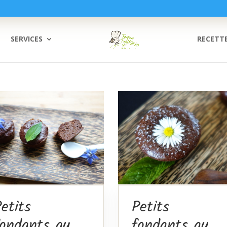
SERVICES
RECETT
etits
Petits
fondants au
fondants au