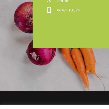

Pornic

06 47 81 31 76