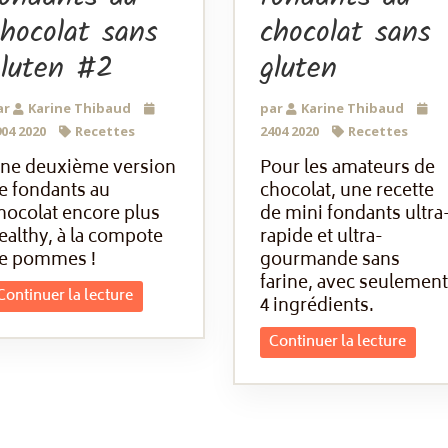
hocolat sans
chocolat sans
gluten #2
gluten
ar
Karine Thibaud
par
Karine Thibaud
04 2020
Recettes
2404 2020
Recettes
ne deuxième version
Pour les amateurs de
e fondants au
chocolat, une recette
hocolat encore plus
de mini fondants ultra
ealthy, à la compote
rapide et ultra-
e pommes !
gourmande sans
farine, avec seulement
Continuer la lecture
4 ingrédients.
Continuer la lecture