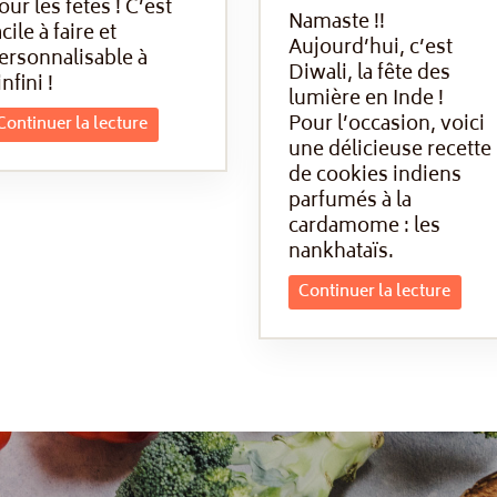
our les fêtes ! C’est
Namaste !!
acile à faire et
Aujourd’hui, c’est
ersonnalisable à
Diwali, la fête des
infini !
lumière en Inde !
Pour l’occasion, voici
Continuer la lecture
une délicieuse recette
de cookies indiens
parfumés à la
cardamome : les
nankhataïs.
Continuer la lecture