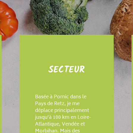
SECTEUR
Basée à Pornic dans le
Pays de Retz, je me
déplace principalement
jusqu'à 100 km en Loire-
Atlantique, Vendée et
Morbihan. Mais des