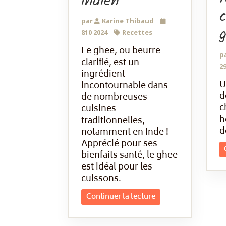
indien
c
par
Karine Thibaud
810 2024
Recettes
Le ghee, ou beurre
p
clarifié, est un
29
ingrédient
U
incontournable dans
d
de nombreuses
c
cuisines
h
traditionnelles,
d
notamment en Inde !
Apprécié pour ses
bienfaits santé, le ghee
est idéal pour les
cuissons.
Continuer la lecture