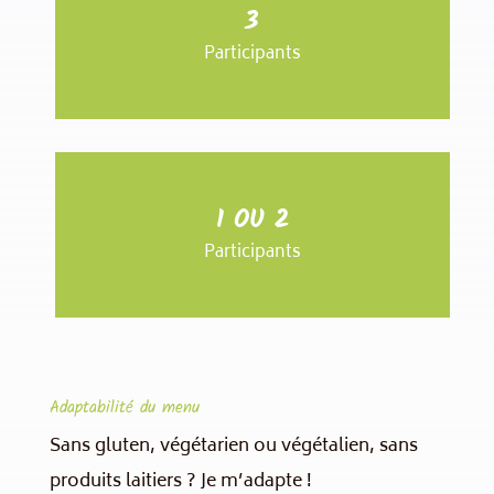
91 €
3
par pers.
Participants
216 €
1 OU 2
Participants
Adaptabilité du menu
Sans gluten, végétarien ou végétalien, sans
produits laitiers ? Je m’adapte !