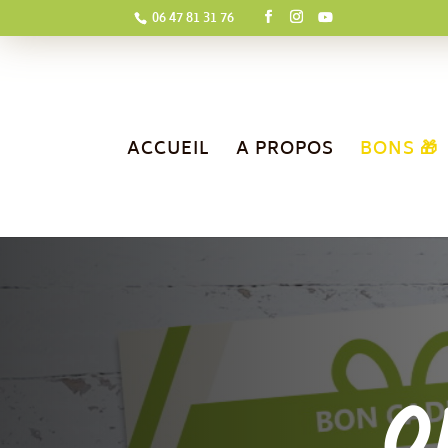
06 47 81 31 76
ACCUEIL
A PROPOS
BONS 🎁
O