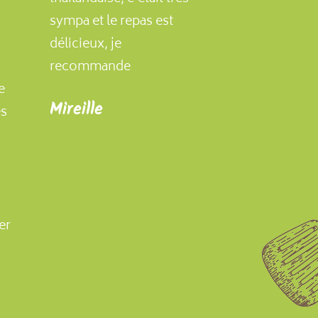
sympa et le repas est
délicieux, je
recommande
e
Mireille
es
er