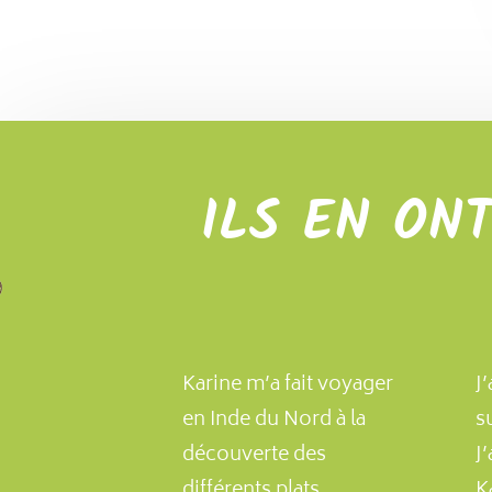
ILS EN ON
Karine m’a fait voyager
J’
en Inde du Nord à la
s
découverte des
J
différents plats
K