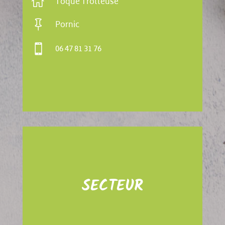

Toque Trotteuse

Pornic

06 47 81 31 76
SECTEUR