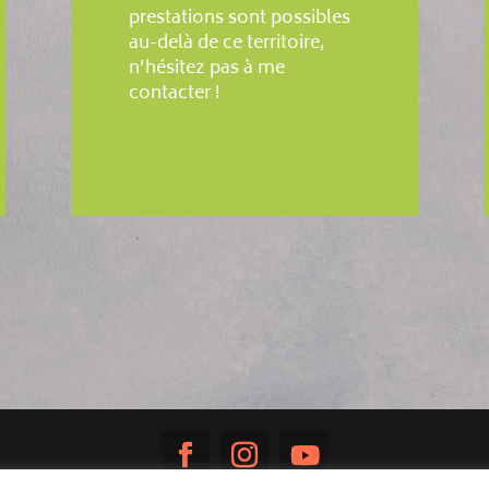
prestations sont possibles
au-delà de ce territoire,
n’hésitez pas à me
contacter !