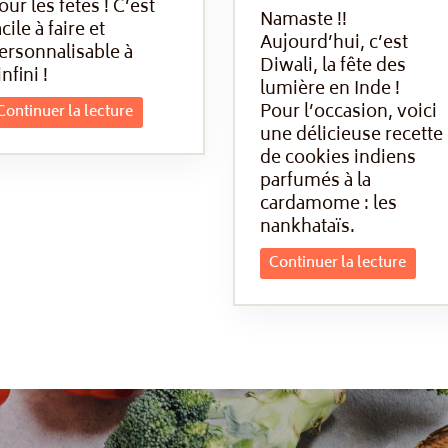
our les fêtes ! C’est
Namaste !!
acile à faire et
Aujourd’hui, c’est
ersonnalisable à
Diwali, la fête des
infini !
lumière en Inde !
Pour l’occasion, voici
Continuer la lecture
une délicieuse recette
de cookies indiens
parfumés à la
cardamome : les
nankhataïs.
Continuer la lecture