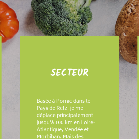
SECTEUR
Basée à Pornic dans le
Pays de Retz, je me
déplace principalement
jusqu'à 100 km en Loire-
Atlantique, Vendée et
Morbihan. Mais des