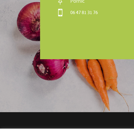

Pornic

06 47 81 31 76