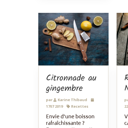
Citronnade au
gingembre
N
par
Karine Thibaud
p
1707 2019
Recettes
22
Envie d’une boisson
V
rafraîchissante ?
c