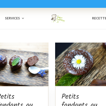
SERVICES
RECETT
etits
Petits
fondants au
fondants au