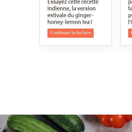
Essayez cette recette
p
indienne, la version
f
estivale du ginger-
p
honey-lemon tea !
l’
Continuer la lecture