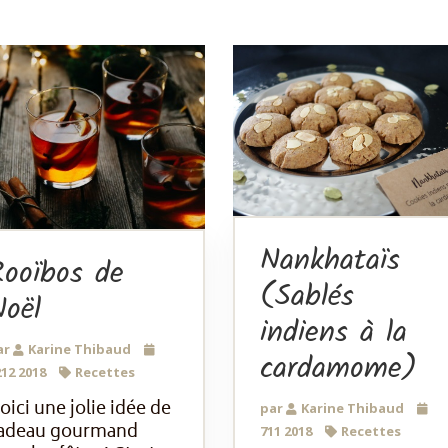
Nankhataïs
Rooïbos de
(Sablés
oël
indiens à la
ar
Karine Thibaud
cardamome)
12 2018
Recettes
oici une jolie idée de
par
Karine Thibaud
adeau gourmand
711 2018
Recettes