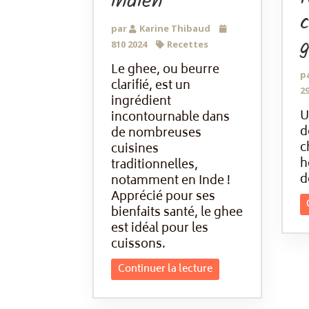
indien
c
par
Karine Thibaud
810 2024
Recettes
Le ghee, ou beurre
p
clarifié, est un
29
ingrédient
U
incontournable dans
d
de nombreuses
c
cuisines
h
traditionnelles,
d
notamment en Inde !
Apprécié pour ses
bienfaits santé, le ghee
est idéal pour les
cuissons.
Continuer la lecture