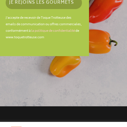
JE REJOINS LES GOURMETS
J'accepte de recevoir de Toque Trotteuse des
emails de communication ou offres commerciales,
conformément à
la politique de confidentialité
de
www.toquetrotteuse.com