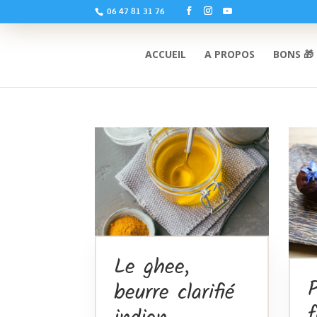
06 47 81 31 76
ACCUEIL
A PROPOS
BONS 🎁
Le ghee,
P
beurre clarifié