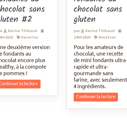
hocolat sans
chocolat sans
gluten #2
gluten
ar
Karine Thibaud
par
Karine Thibaud
04 2020
Recettes
2404 2020
Recettes
ne deuxième version
Pour les amateurs de
e fondants au
chocolat, une recette
hocolat encore plus
de mini fondants ultra
ealthy, à la compote
rapide et ultra-
e pommes !
gourmande sans
farine, avec seulement
Continuer la lecture
4 ingrédients.
Continuer la lecture