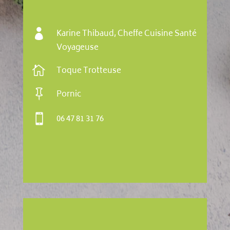

Karine Thibaud, Cheffe Cuisine Santé
Voyageuse

Toque Trotteuse

Pornic

06 47 81 31 76