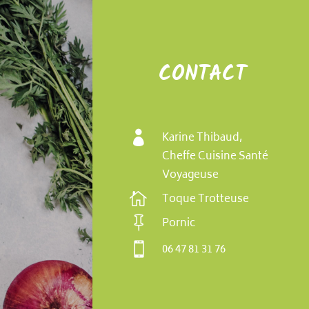
CONTACT

Karine Thibaud,
Cheffe Cuisine Santé
Voyageuse

Toque Trotteuse

Pornic

06 47 81 31 76