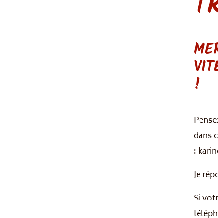
T
ME
VIT
!
Pensez
dans c
: kari
Je rép
Si vot
téléph