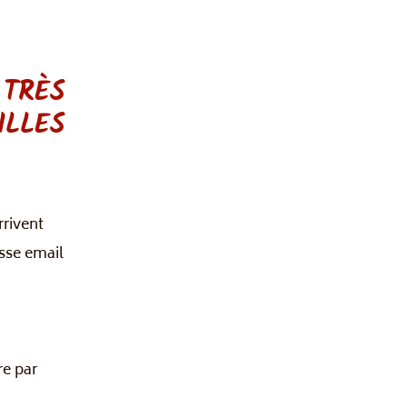
 TRÈS
ILLES
rrivent
sse email
re par