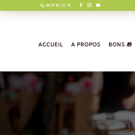
06 47 81 31 76
ACCUEIL
A PROPOS
BONS 🎁