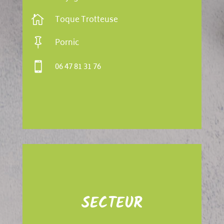

Toque Trotteuse

Pornic

06 47 81 31 76
SECTEUR