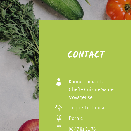
CONTACT

Karine Thibaud,
Cheffe Cuisine Santé
Voyageuse

Toque Trotteuse

Pornic

06 47 81 31 76