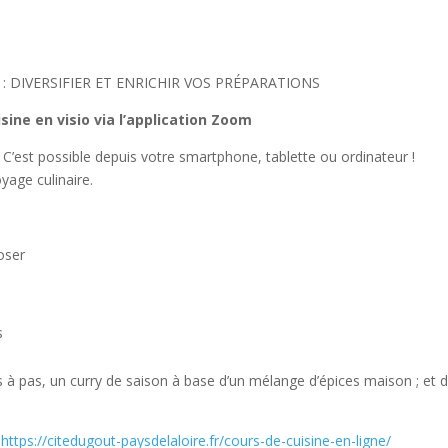
E : DIVERSIFIER ET ENRICHIR VOS PRÉPARATIONS
sine en visio via l’application Zoom
?? C’est possible depuis votre smartphone, tablette ou ordinateur !
age culinaire.
doser
s
 à pas, un curry de saison à base d’un mélange d’épices maison ; et 
:
https://citedugout-paysdelaloire.fr/cours-de-cuisine-en-ligne/