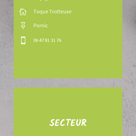

Toque Trotteuse

Pornic

06 47 81 31 76
SECTEUR