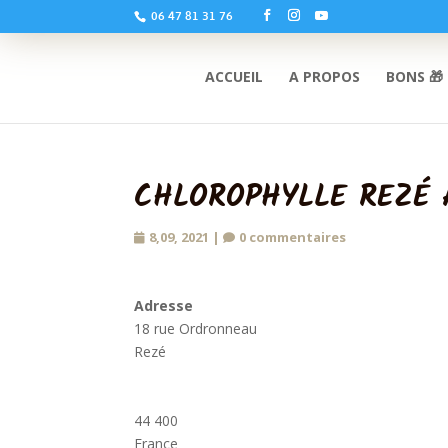
06 47 81 31 76
ACCUEIL
A PROPOS
BONS 🎁
CHLOROPHYLLE REZÉ 
8,09, 2021
|
0 commentaires
Adresse
18 rue Ordronneau
Rezé
44 400
France