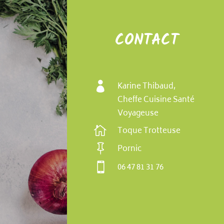
CONTACT

Karine Thibaud,
Cheffe Cuisine Santé
Voyageuse

Toque Trotteuse

Pornic

06 47 81 31 76