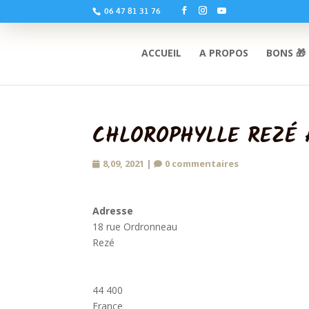
06 47 81 31 76
ACCUEIL
A PROPOS
BONS 🎁
CHLOROPHYLLE REZÉ 
8,09, 2021
|
0 commentaires
Adresse
18 rue Ordronneau
Rezé
44 400
France