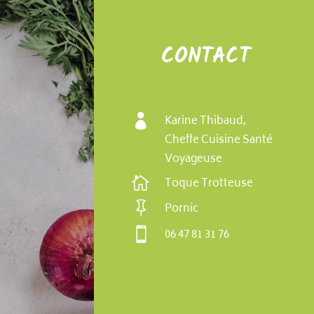
CONTACT

Karine Thibaud,
Cheffe Cuisine Santé
Voyageuse

Toque Trotteuse

Pornic

06 47 81 31 76