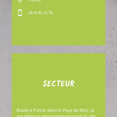

Pornic

06 47 81 31 76
SECTEUR
Basée à Pornic dans le Pays de Retz, je
me déplace principalement jusqu'à 100