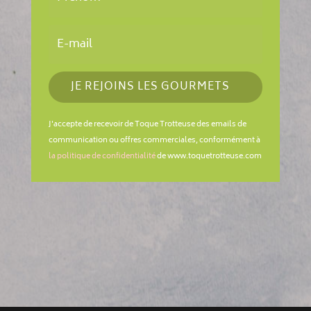
JE REJOINS LES GOURMETS
J'accepte de recevoir de Toque Trotteuse des emails de
communication ou offres commerciales, conformément à
la politique de confidentialité
de www.toquetrotteuse.com