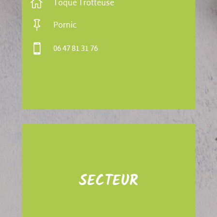

Toque Trotteuse

Pornic

06 47 81 31 76
SECTEUR