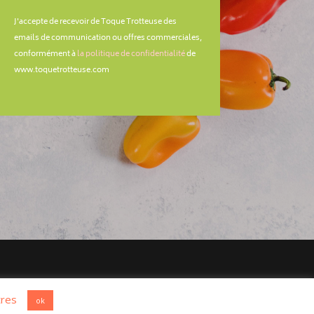
J'accepte de recevoir de Toque Trotteuse des
emails de communication ou offres commerciales,
conformément à
la politique de confidentialité
de
www.toquetrotteuse.com
res
ok