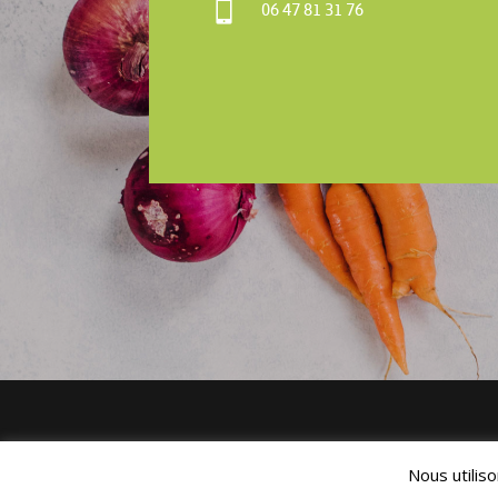

06 47 81 31 76
Nous utilis