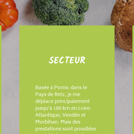
SECTEUR
Basée à Pornic dans le
Pays de Retz, je me
déplace principalement
jusqu'à 100 km en Loire-
Atlantique, Vendée et
Morbihan. Mais des
prestations sont possibles