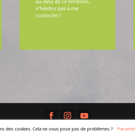
au-delà de ce territoire,
n’hésitez pas à me
contacter !
ons des cookies. Cela ne vous pose pas de problèmes ?
Paramèt
Réalisé avec ♥ par
Sandra Poisson
|
Mentions légales