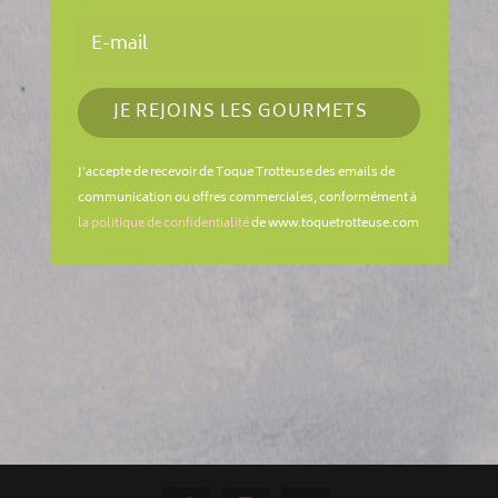
JE REJOINS LES GOURMETS
J'accepte de recevoir de Toque Trotteuse des emails de
communication ou offres commerciales, conformément à
la politique de confidentialité
de www.toquetrotteuse.com