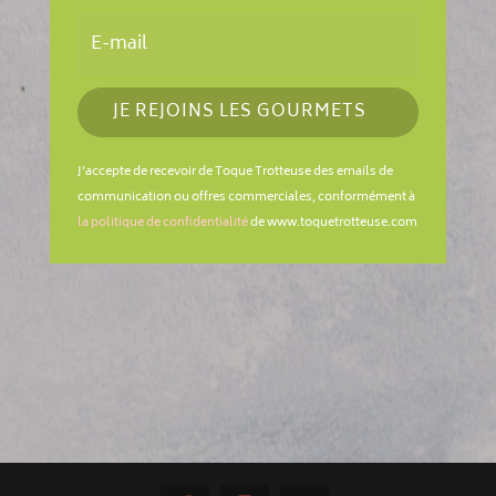
JE REJOINS LES GOURMETS
J'accepte de recevoir de Toque Trotteuse des emails de
communication ou offres commerciales, conformément à
la politique de confidentialité
de www.toquetrotteuse.com