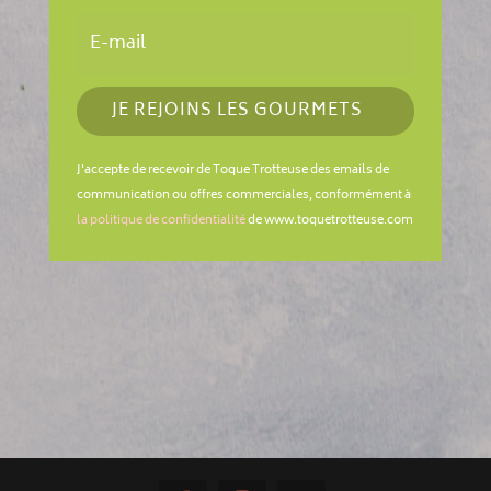
JE REJOINS LES GOURMETS
J'accepte de recevoir de Toque Trotteuse des emails de
communication ou offres commerciales, conformément à
la politique de confidentialité
de www.toquetrotteuse.com