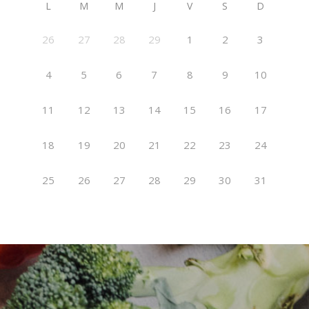
L
M
M
J
V
S
D
26
27
28
29
1
2
3
4
5
6
7
8
9
10
11
12
13
14
15
16
17
18
19
20
21
22
23
24
25
26
27
28
29
30
31