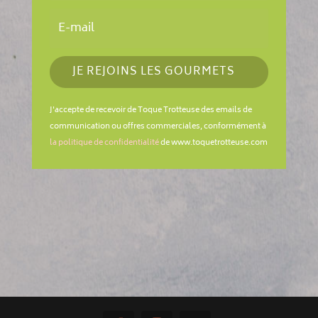
JE REJOINS LES GOURMETS
J'accepte de recevoir de Toque Trotteuse des emails de
communication ou offres commerciales, conformément à
la politique de confidentialité
de www.toquetrotteuse.com