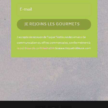
JE REJOINS LES GOURMETS
J'accepte de recevoir de Toque Trotteuse des emails de
communication ou offres commerciales, conformément à
la politique de confidentialité
de www.toquetrotteuse.com