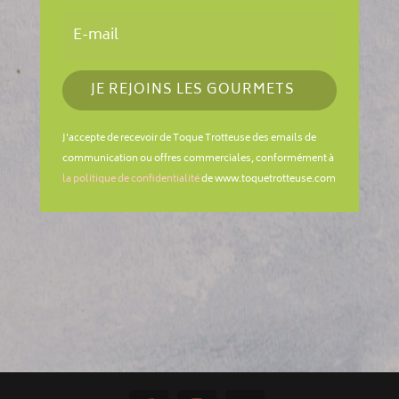
JE REJOINS LES GOURMETS
J'accepte de recevoir de Toque Trotteuse des emails de
communication ou offres commerciales, conformément à
la politique de confidentialité
de www.toquetrotteuse.com