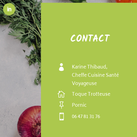
CONTACT

Karine Thibaud,
Cheffe Cuisine Santé
Voyageuse

Toque Trotteuse

Pornic

06 47 81 31 76