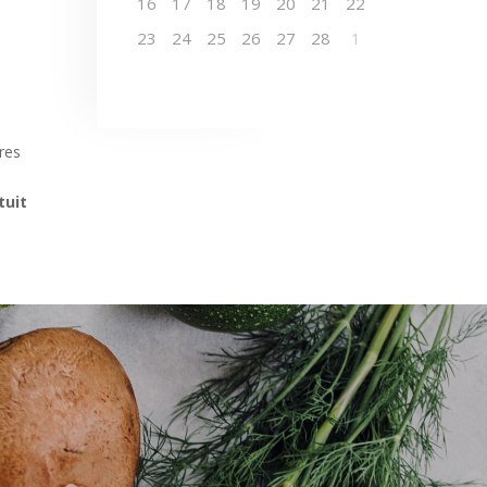
16
17
18
19
20
21
22
23
24
25
26
27
28
1
res
tuit