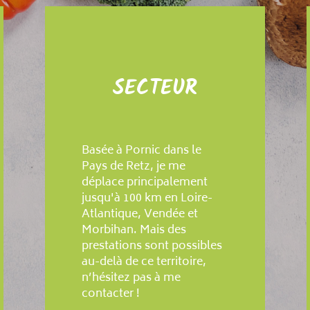
SECTEUR
Basée à Pornic dans le
Pays de Retz, je me
déplace principalement
jusqu'à 100 km en Loire-
Atlantique, Vendée et
Morbihan. Mais des
prestations sont possibles
au-delà de ce territoire,
n’hésitez pas à me
contacter !