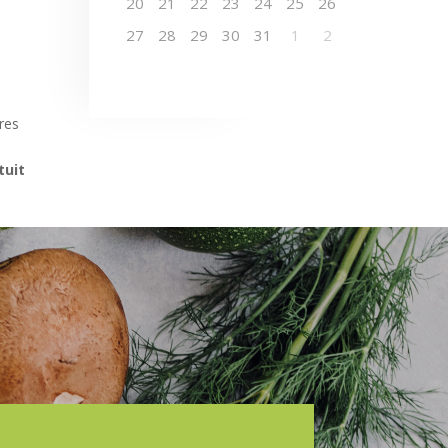
20
21
22
23
24
25
26
27
28
29
30
31
1
2
res
tuit