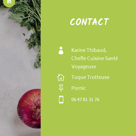
CONTACT

Karine Thibaud,
Cheffe Cuisine Santé
Voyageuse

Toque Trotteuse

Pornic

06 47 81 31 76