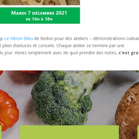
op
Le Héron Bleu
de Redon pour des ateliers – démonstrations culinai
 plein d’astuces et conseils. Chaque atelier se termine par une
 du jour. Venez simplement avec de quoi prendre des notes,
c’est gra