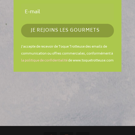
JE REJOINS LES GOURMETS
J'accepte de recevoir de Toque Trotteuse des emails de
communication ou offres commerciales, conformément à
la politique de confidentialité
de www.toquetrotteuse.com