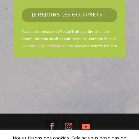
JE REJOINS LES GOURMETS
J'accepte de recevoir de Toque Trotteuse des emails de
communication ou offres commerciales, conformément à
la politique de confidentialité
de www.toquetrotteuse.com
Nous utilisons des cookies. Cela ne vous pose pas de