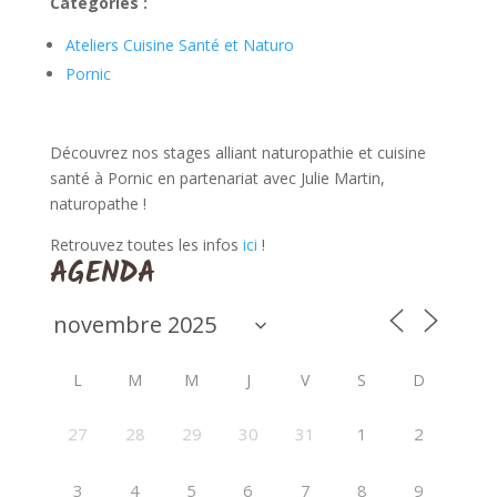
Catégories :
Ateliers Cuisine Santé et Naturo
Pornic
Découvrez nos stages alliant naturopathie et cuisine
santé à Pornic en partenariat avec Julie Martin,
naturopathe !
Retrouvez toutes les infos
ici
!
AGENDA
L
M
M
J
V
S
D
27
28
29
30
31
1
2
3
4
5
6
7
8
9