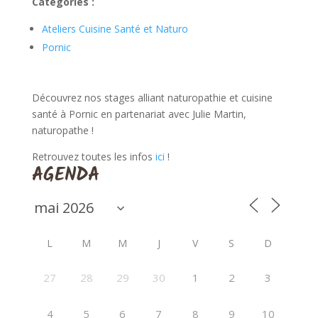
Catégories :
Ateliers Cuisine Santé et Naturo
Pornic
Découvrez nos stages alliant naturopathie et cuisine
santé à Pornic en partenariat avec Julie Martin,
naturopathe !
Retrouvez toutes les infos
ici
!
AGENDA
L
M
M
J
V
S
D
27
28
29
30
1
2
3
4
5
6
7
8
9
10