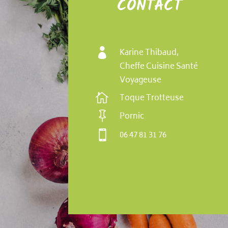
CONTACT

Karine Thibaud,
Cheffe Cuisine Santé
Voyageuse

Toque Trotteuse

Pornic

06 47 81 31 76