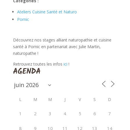
Catégories :
Ateliers Cuisine Santé et Naturo
Pornic
Découvrez nos stages alliant naturopathie et cuisine
santé à Pornic en partenariat avec Julie Martin,
naturopathe !
Retrouvez toutes les infos
ici
!
AGENDA
L
M
M
J
V
S
D
1
2
3
4
5
6
7
8
9
10
11
12
13
14