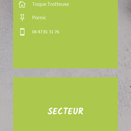

Toque Trotteuse

Pornic

06 47 81 31 76
SECTEUR