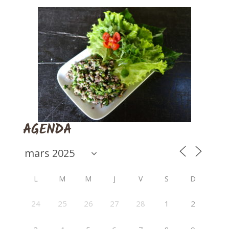
AGENDA
L
M
M
J
V
S
D
24
25
26
27
28
1
2