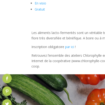
En visio
Gratuit
Les aliments lacto-fermentés sont un véritable t
flore très diversifiée et bénéfique. A boire ou à 
Inscription obligatoire
par ici
!
Retrouvez l’ensemble des ateliers Chlorophylle en
Internet de la coopérative (www.chlorophylle-c
coop.