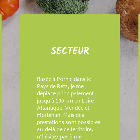
SECTEUR
Basée à Pornic dans le
Pays de Retz, je me
déplace principalement
jusqu'à 100 km en Loire-
Atlantique, Vendée et
Morbihan. Mais des
prestations sont possibles
au-delà de ce territoire,
n’hésitez pas à me