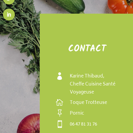
CONTACT

Karine Thibaud,
Cheffe Cuisine Santé
Voyageuse

Toque Trotteuse

Pornic

06 47 81 31 76