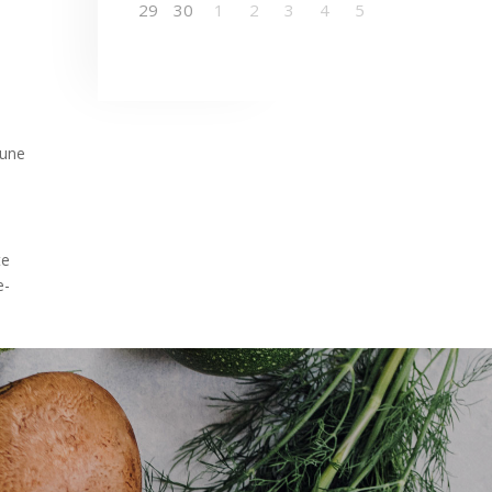
29
30
1
2
3
4
5
 une
te
e-