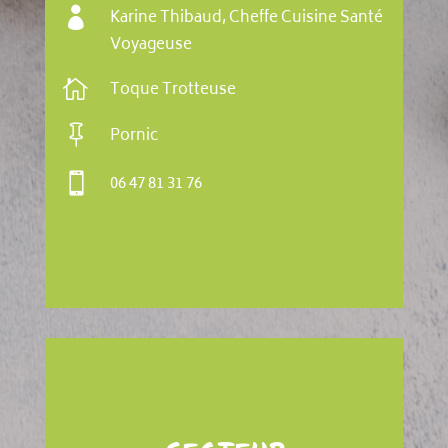

Karine Thibaud, Cheffe Cuisine Santé
Voyageuse

Toque Trotteuse

Pornic

06 47 81 31 76