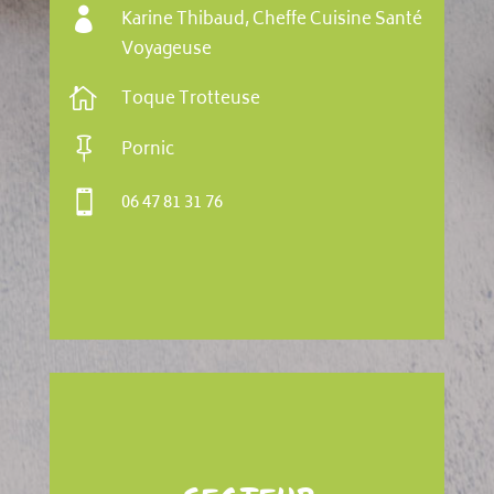

Karine Thibaud, Cheffe Cuisine Santé
Voyageuse

Toque Trotteuse

Pornic

06 47 81 31 76