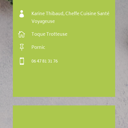

Karine Thibaud, Cheffe Cuisine Santé
Voyageuse

Toque Trotteuse

Pornic

06 47 81 31 76