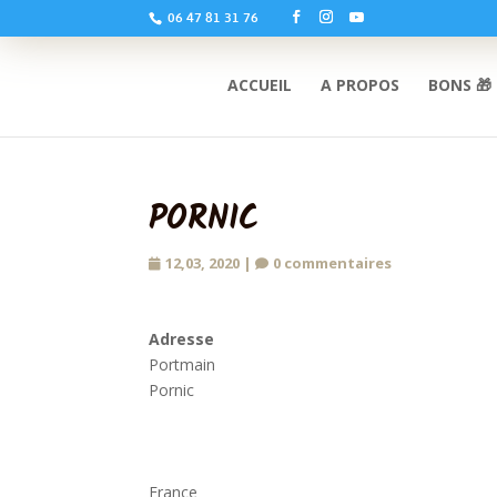
06 47 81 31 76
ACCUEIL
A PROPOS
BONS 🎁
PORNIC
12,03, 2020
|
0 commentaires
Adresse
Portmain
Pornic
France