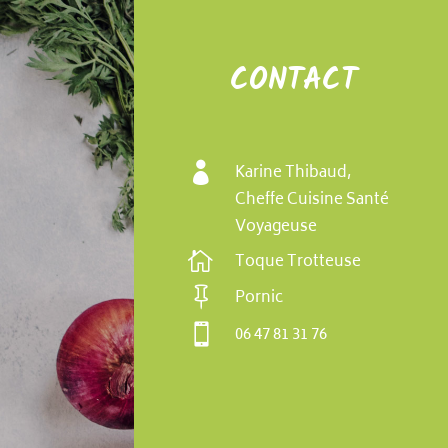
CONTACT

Karine Thibaud,
Cheffe Cuisine Santé
Voyageuse

Toque Trotteuse

Pornic

06 47 81 31 76