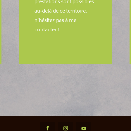
prestations sont possibles
au-delà de ce territoire,
n’hésitez pas à me
contacter !