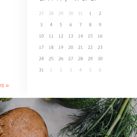
27
28
29
30
31
1
2
3
4
5
6
7
8
9
10
11
12
13
14
15
16
17
18
19
20
21
22
23
24
25
26
27
28
29
30
31
1
2
3
4
5
6
es »