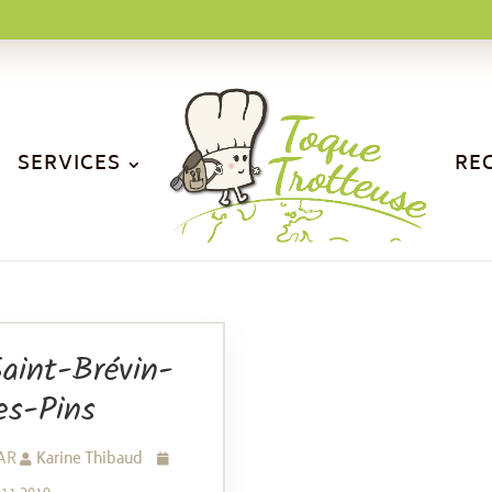
SERVICES
RE
aint-Brévin-
es-Pins
AR
Karine Thibaud