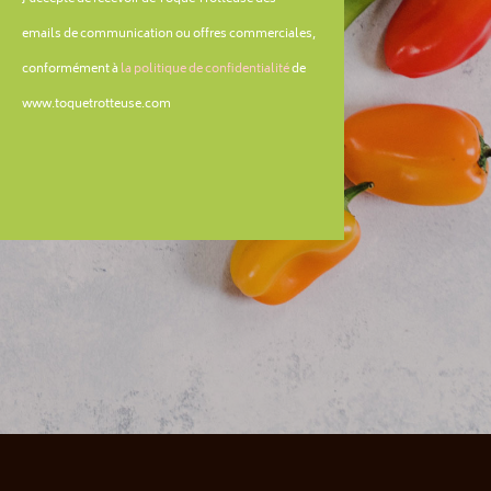
emails de communication ou offres commerciales,
conformément à
la politique de confidentialité
de
www.toquetrotteuse.com