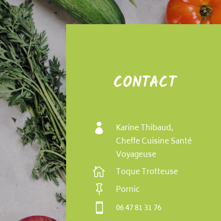
CONTACT

Karine Thibaud,
Cheffe Cuisine Santé
Voyageuse

Toque Trotteuse

Pornic

06 47 81 31 76