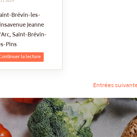
11 2019
aint-Brévin-les-
insavenue Jeanne
'Arc, Saint-Brévin-
es-Pins
Continuer la lecture
Entrées suivant