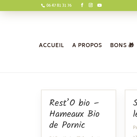
06 47 81 31 76
ACCUEIL
A PROPOS
BONS 🎁
Rest’O bio –
S
Hameaux Bio
l
de Pornic
P