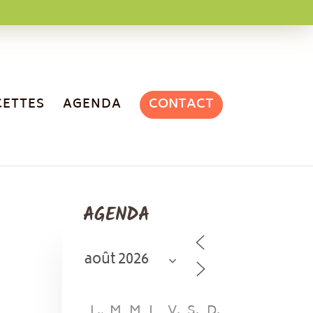
CONTACT
CETTES
AGENDA
AGENDA
L
M
M
J
V
S
D