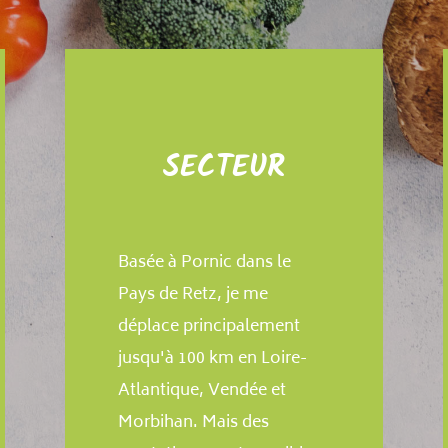
SECTEUR
Basée à Pornic dans le
Pays de Retz, je me
déplace principalement
jusqu'à 100 km en Loire-
Atlantique, Vendée et
Morbihan. Mais des