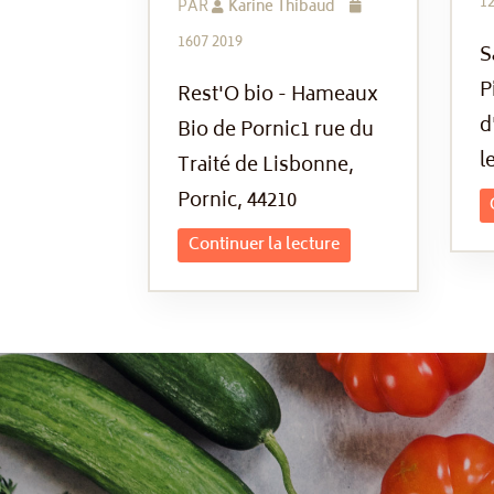
12
PAR
Karine Thibaud
1607 2019
S
P
Rest'O bio - Hameaux
d
Bio de Pornic1 rue du
l
Traité de Lisbonne,
Pornic, 44210
Continuer la lecture