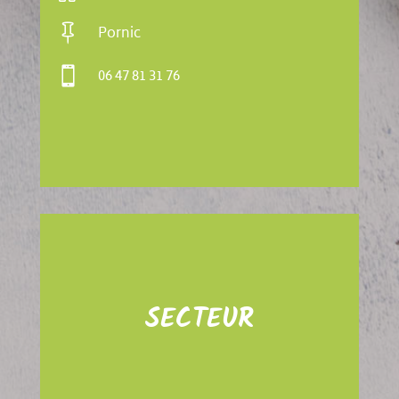

Pornic

06 47 81 31 76
SECTEUR