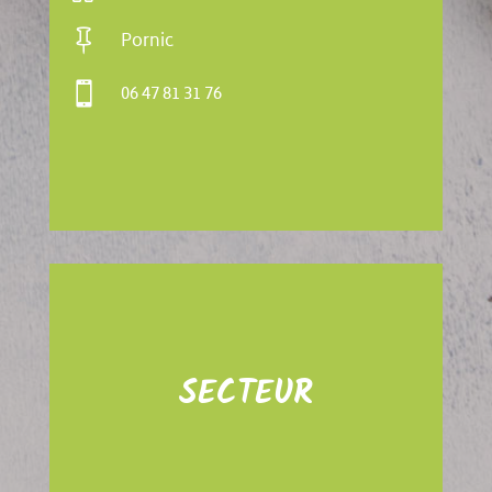

Pornic

06 47 81 31 76
SECTEUR