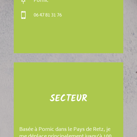

Pornic

06 47 81 31 76
SECTEUR
Basée à Pornic dans le Pays de Retz, je
me déplace principalement jusqu'à 100