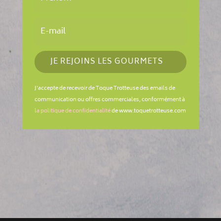
JE REJOINS LES GOURMETS
J'accepte de recevoir de Toque Trotteuse des emails de
communication ou offres commerciales, conformément à
la politique de confidentialité
de www.toquetrotteuse.com