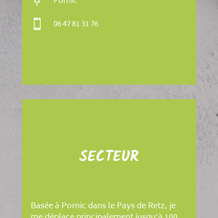

Pornic

06 47 81 31 76
SECTEUR
Basée à Pornic dans le Pays de Retz, je
me déplace principalement jusqu'à 100