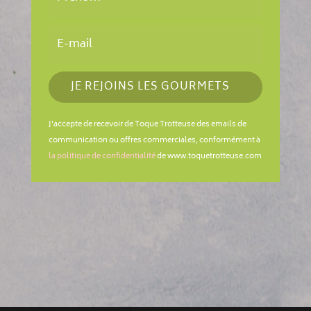
JE REJOINS LES GOURMETS
J'accepte de recevoir de Toque Trotteuse des emails de
communication ou offres commerciales, conformément à
la politique de confidentialité
de www.toquetrotteuse.com