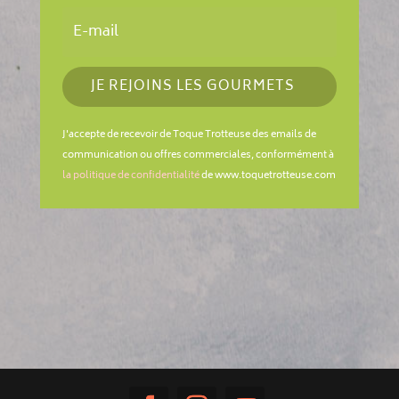
JE REJOINS LES GOURMETS
J'accepte de recevoir de Toque Trotteuse des emails de
communication ou offres commerciales, conformément à
la politique de confidentialité
de www.toquetrotteuse.com