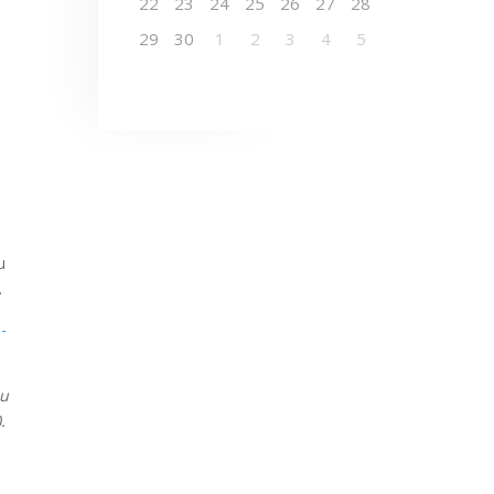
22
23
24
25
26
27
28
29
30
1
2
3
4
5
u
.
n-
ou
.