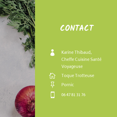
CONTACT

Karine Thibaud,
Cheffe Cuisine Santé
Voyageuse

Toque Trotteuse

Pornic

06 47 81 31 76