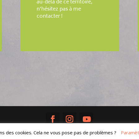
au-delà de ce territoire,
n’hésitez pas à me
contacter !
ons des cookies. Cela ne vous pose pas de problèmes ?
Paramèt
Réalisé avec ♥ par
Sandra Poisson
|
Mentions légales