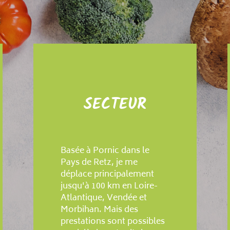
SECTEUR
Basée à Pornic dans le
Pays de Retz, je me
déplace principalement
jusqu'à 100 km en Loire-
Atlantique, Vendée et
Morbihan. Mais des
prestations sont possibles