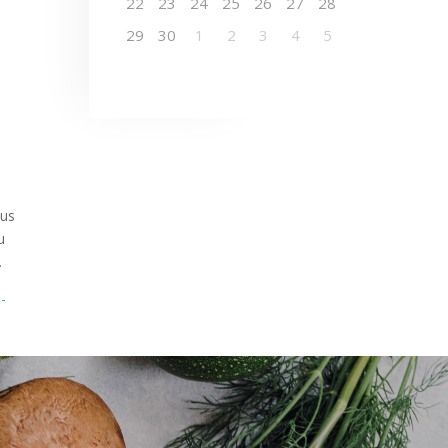
22
23
24
25
26
27
28
29
30
1
2
3
4
5
ous
u
.
n-