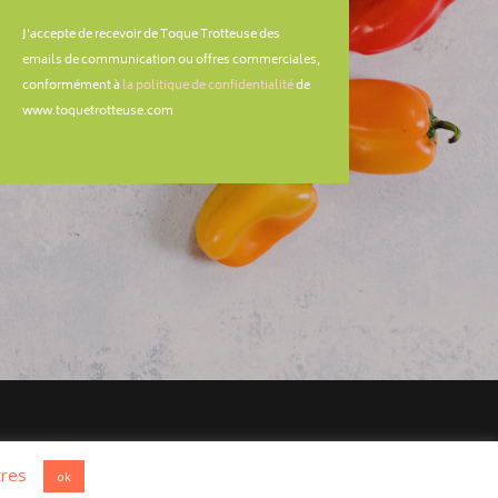
J'accepte de recevoir de Toque Trotteuse des
emails de communication ou offres commerciales,
conformément à
la politique de confidentialité
de
www.toquetrotteuse.com
res
ok