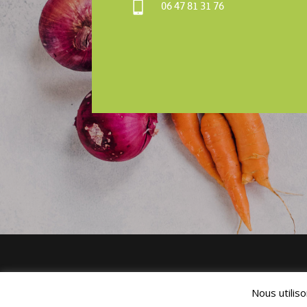

06 47 81 31 76
Nous utilis