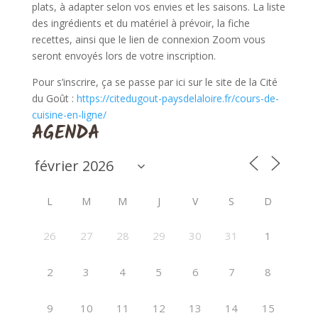
plats, à adapter selon vos envies et les saisons. La liste
des ingrédients et du matériel à prévoir, la fiche
recettes, ainsi que le lien de connexion Zoom vous
seront envoyés lors de votre inscription.
Pour s’inscrire, ça se passe par ici sur le site de la Cité
du Goût :
https://citedugout-paysdelaloire.fr/cours-de-
cuisine-en-ligne/
AGENDA
L
M
M
J
V
S
D
26
27
28
29
30
31
1
2
3
4
5
6
7
8
9
10
11
12
13
14
15