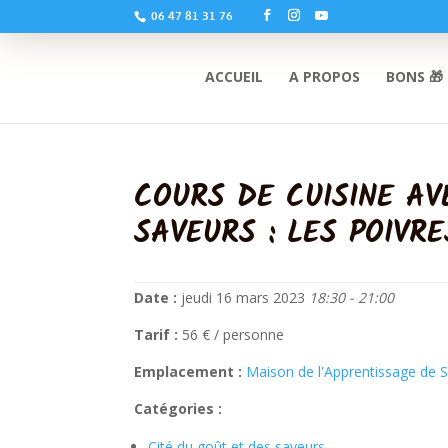
06 47 81 31 76
ACCUEIL
A PROPOS
BONS 🎁
COURS DE CUISINE AV
SAVEURS : LES POIVR
Date :
jeudi 16 mars 2023
18:30 - 21:00
Tarif :
56 € / personne
Emplacement :
Maison de l'Apprentissage de S
Catégories :
Cité du goût et des saveurs