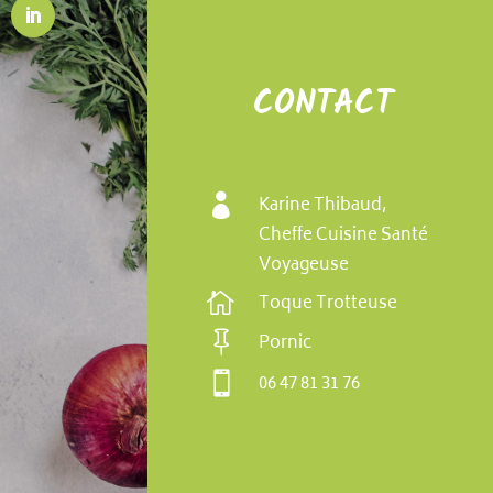
CONTACT

Karine Thibaud,
Cheffe Cuisine Santé
Voyageuse

Toque Trotteuse

Pornic

06 47 81 31 76