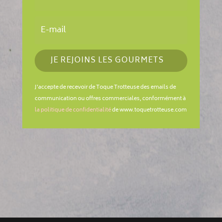
JE REJOINS LES GOURMETS
J'accepte de recevoir de Toque Trotteuse des emails de
communication ou offres commerciales, conformément à
la politique de confidentialité
de www.toquetrotteuse.com