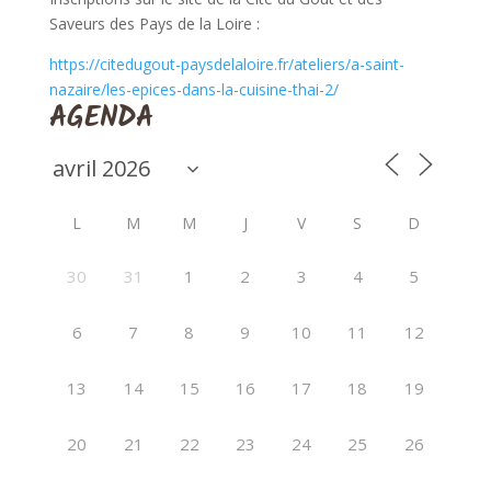
Saveurs des Pays de la Loire :
https://citedugout-paysdelaloire.fr/ateliers/a-saint-
nazaire/les-epices-dans-la-cuisine-thai-2/
AGENDA
L
M
M
J
V
S
D
30
31
1
2
3
4
5
6
7
8
9
10
11
12
13
14
15
16
17
18
19
20
21
22
23
24
25
26