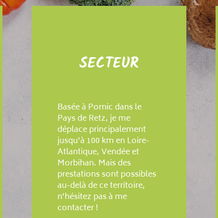
SECTEUR
Basée à Pornic dans le
Pays de Retz, je me
déplace principalement
jusqu'à 100 km en Loire-
Atlantique, Vendée et
Morbihan. Mais des
prestations sont possibles
au-delà de ce territoire,
n’hésitez pas à me
contacter !