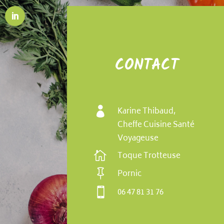
CONTACT

Karine Thibaud,
Cheffe Cuisine Santé
Voyageuse

Toque Trotteuse

Pornic

06 47 81 31 76