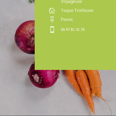
Voyageuse

Toque Trotteuse

Pornic

06 47 81 31 76