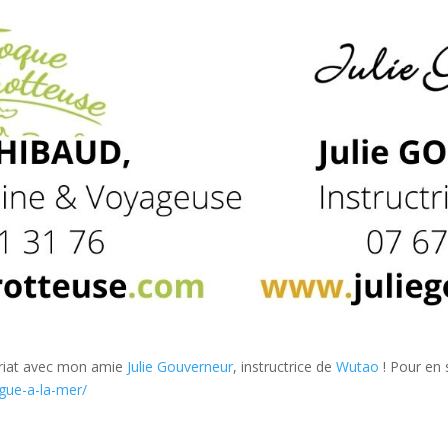
ariat avec mon amie
Julie Gouverneur
, instructrice de
Wutao
! Pour en s
gue-a-la-mer/