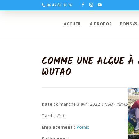
06 47 81 31 76
ACCUEIL
A PROPOS
BONS 🎁
COMME UNE ALGUE À L
WUTAO
Date :
dimanche 3 avril 2022
11:30 - 18:45
Tarif :
75 €
Emplacement :
Pornic
Catégories :