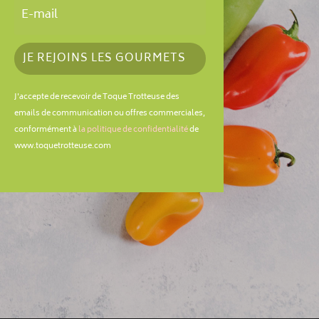
JE REJOINS LES GOURMETS
J'accepte de recevoir de Toque Trotteuse des
emails de communication ou offres commerciales,
conformément à
la politique de confidentialité
de
www.toquetrotteuse.com